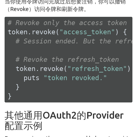
当你使用令牌访问完成过后想要注销，你可以撤销
（Revoke）访问令牌和刷新令牌。
# Revoke only the access token
token.revoke(
"access_token"
) { 
|
# Session ended. But the refre
# Revoke the refresh_token
  token.revoke(
"refresh_token"
) 
    puts 
"token revoked."
  }

}
其他通用OAuth2的Provider
配置示例