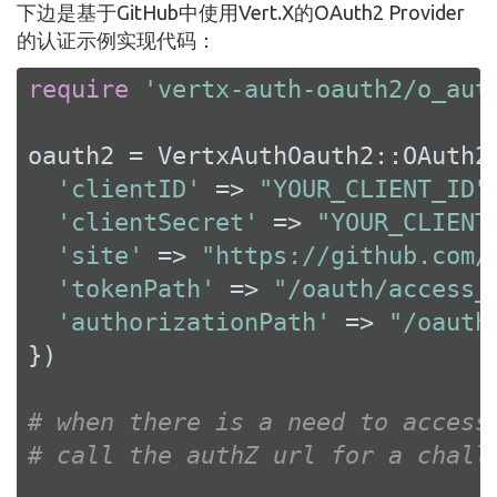
下边是基于GitHub中使用Vert.X的OAuth2 Provider
的认证示例实现代码：
require
'vertx-auth-oauth2/o_aut
oauth2 = VertxAuthOauth2::OAuth2
'clientID'
 => 
"YOUR_CLIENT_ID"
,
'clientSecret'
 => 
"YOUR_CLIENT
'site'
 => 
"https://github.com/
'tokenPath'
 => 
"/oauth/access_
'authorizationPath'
 => 
"/oauth
})

# when there is a need to access
# call the authZ url for a chall