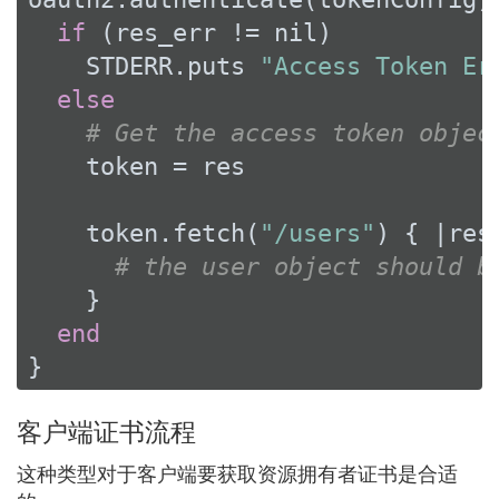
if
 (res_err != 
nil
)

    STDERR.puts 
"Access Token Er
else
# Get the access token objec
    token = res

    token.fetch(
"/users"
) { 
|res
# the user object should b
    }

end
}
客户端证书流程
这种类型对于客户端要获取资源拥有者证书是合适