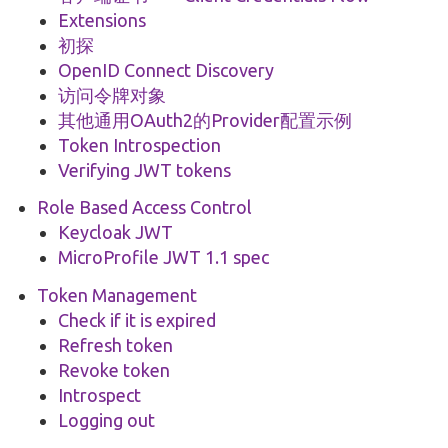
Extensions
初探
OpenID Connect Discovery
访问令牌对象
其他通用OAuth2的Provider配置示例
Token Introspection
Verifying JWT tokens
Role Based Access Control
Keycloak JWT
MicroProfile JWT 1.1 spec
Token Management
Check if it is expired
Refresh token
Revoke token
Introspect
Logging out