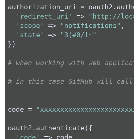
authorization_uri = oauth2.author
'redirect_uri'
 => 
"http://loca
'scope'
 => 
"notifications"
,

'state'
 => 
"3(#0/!~"
})

# when working with web applicat
# in this case GitHub will call 
code = 
"xxxxxxxxxxxxxxxxxxxxxxxx
oauth2.authenticate({

'code'
 => code,
