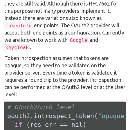
they are still valid. Although there is RFC7662 for
this purpose not many providers implement it.
Instead there are variations also known as
end points. The OAuth2 provider will
TokenInfo
accept both end points as a configuration. Currently
we are known to work with
and
Google
.
Keycloak
Token introspection assumes that tokens are
opaque, so they need to be validated on the
provider server. Every time a token is validated it
requires a round trip to the provider. Introspection
can be performed at the OAuth2 level or at the User
level:
# OAuth2Auth level
oauth2.introspect_token(
"opaque 
if
 (res_err == 
nil
)
