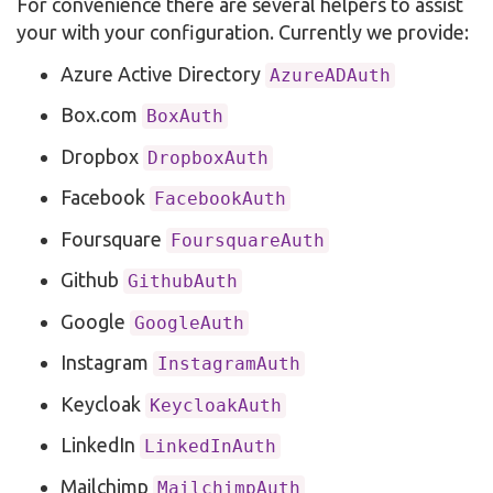
For convenience there are several helpers to assist
your with your configuration. Currently we provide:
Azure Active Directory
AzureADAuth
Box.com
BoxAuth
Dropbox
DropboxAuth
Facebook
FacebookAuth
Foursquare
FoursquareAuth
Github
GithubAuth
Google
GoogleAuth
Instagram
InstagramAuth
Keycloak
KeycloakAuth
LinkedIn
LinkedInAuth
Mailchimp
MailchimpAuth