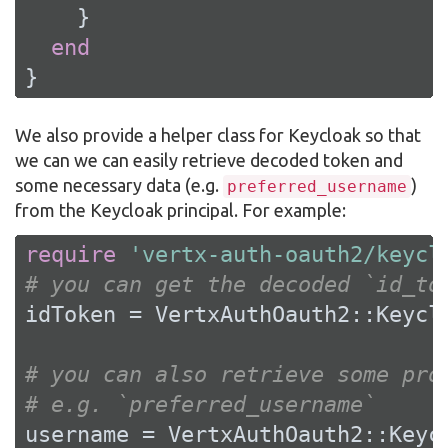
    }

end
}
We also provide a helper class for Keycloak so that
we can we can easily retrieve decoded token and
some necessary data (e.g.
)
preferred_username
from the Keycloak principal. For example:
require
'vertx-auth-oauth2/keycl
# you can get the decoded `id_to
idToken = VertxAuthOauth2::Keyclo
# you can also retrieve some pro
# e.g. `preferred_username`
username = VertxAuthOauth2::Keyc