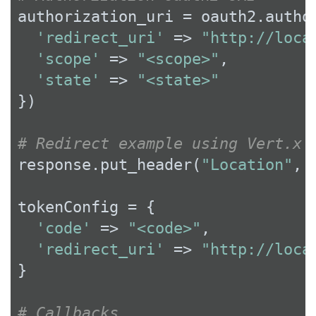
authorization_uri = oauth2.author
'redirect_uri'
 => 
"http://loca
'scope'
 => 
"<scope>"
,

'state'
 => 
"<state>"
})

# Redirect example using Vert.x
response.put_header(
"Location"
, 
tokenConfig = {

'code'
 => 
"<code>"
,

'redirect_uri'
 => 
"http://loca
}

# Callbacks