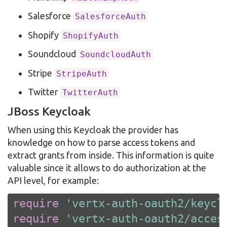
Salesforce
SalesforceAuth
Shopify
ShopifyAuth
Soundcloud
SoundcloudAuth
Stripe
StripeAuth
Twitter
TwitterAuth
JBoss Keycloak
When using this Keycloak the provider has
knowledge on how to parse access tokens and
extract grants from inside. This information is quite
valuable since it allows to do authorization at the
API level, for example:
require
'vertx-auth-oauth2/keycl
require
'vertx-auth-oauth2/acces