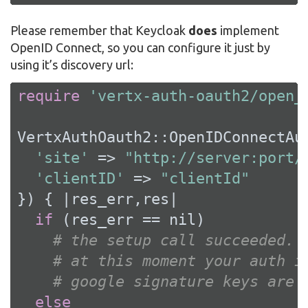
Please remember that Keycloak
does
implement
OpenID Connect, so you can configure it just by
using it’s discovery url:
require
'vertx-auth-oauth2/open_
VertxAuthOauth2::OpenIDConnectAut
'site'
 => 
"http://server:port/
'clientID'
 => 
"clientId"
}) { 
|res_err,res|
if
 (res_err == 
nil
)

# the setup call succeeded.
# at this moment your auth i
# google signature keys are 
else