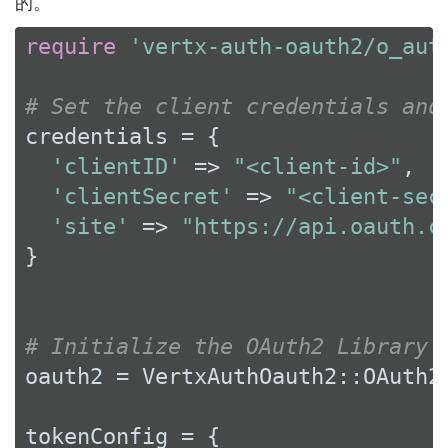
的。
require
'vertx-auth-oauth2/o_aut
# Set the client credentials and
credentials = {

'clientID'
 => 
"<client-id>"
,

'clientSecret'
 => 
"<client-sec
'site'
 => 
"https://api.oauth.c
}

# Initialize the OAuth2 Library
oauth2 = VertxAuthOauth2::OAuth2
tokenConfig = {
