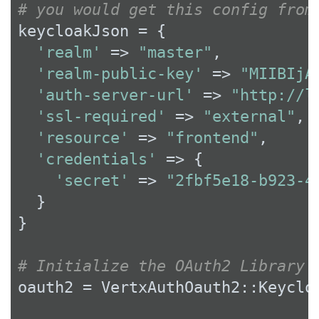
# you would get this config from
keycloakJson = {

'realm'
 => 
"master"
,

'realm-public-key'
 => 
"MIIBIjA
'auth-server-url'
 => 
"http://l
'ssl-required'
 => 
"external"
,

'resource'
 => 
"frontend"
,

'credentials'
 => {

'secret'
 => 
"2fbf5e18-b923-4
  }

}

# Initialize the OAuth2 Library
oauth2 = VertxAuthOauth2::Keyclo