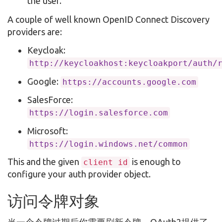
the user.
A couple of well known OpenID Connect Discovery
providers are:
Keycloak:
http://keycloakhost:keycloakport/auth/
Google:
https://accounts.google.com
SalesForce:
https://login.salesforce.com
Microsoft:
https://login.windows.net/common
This and the given
is enough to
client id
configure your auth provider object.
访问令牌对象
当一个令牌过期后你需要刷新令牌，OAuth2提供了