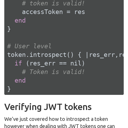
# token is valid!
    accessToken = res

end
}

# User level
token.introspect() { 
|res_err,re
if
 (res_err == 
nil
)

# Token is valid!
end
}
Verifying JWT tokens
We’ve just covered how to introspect a token
however when dealing with JWT tokens one can