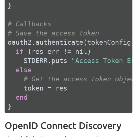
}

# Callbacks
# Save the access token
oauth2.authenticate(tokenConfig)
if
 (res_err != 
nil
)

    STDERR.puts 
"Access Token Er
else
# Get the access token objec
    token = res

end
}
OpenID Connect Discovery