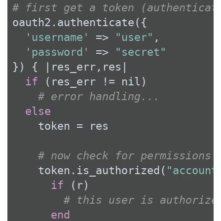
# first get a token (authenticat
oauth2.authenticate({

'username'
 => 
"user"
,

'password'
 => 
"secret"
}) { 
|res_err,res|
if
 (res_err != 
nil
)

# error handling...
else
    token = res

# now check for permissions
    token.is_authorized(
"account
if
 (r)

# this user is authorize
end