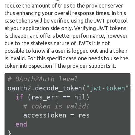
reduce the amount of trips to the provider server
thus enhancing your overall response times. In this
case tokens will be verified using the JWT protocol
at your application side only. Verifying JWT tokens
is cheaper and offers better performance, however
due to the stateless nature of JWTs it is not
possible to know if a user is logged out and a token
is invalid. For this specific case one needs to use the
token introspection if the provider supports it.
# OAuth2Auth level
oauth2.decode_token(
"jwt-token"
)
if
 (res_err == 
nil
)

# token is valid!
    accessToken = res

end
}