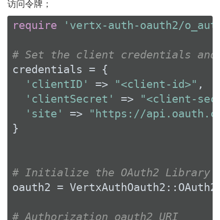
访问令牌；
require
'vertx-auth-oauth2/o_aut
# Set the client credentials and
credentials = {

'clientID'
 => 
"<client-id>"
,

'clientSecret'
 => 
"<client-sec
'site'
 => 
"https://api.oauth.c
}

# Initialize the OAuth2 Library
oauth2 = VertxAuthOauth2::OAuth2
# Authorization oauth2 URI