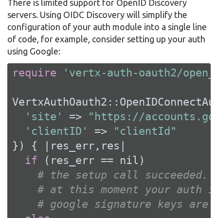
There is limited support for OpenID Discovery
servers. Using OIDC Discovery will simplify the
configuration of your auth module into a single line
of code, for example, consider setting up your auth
using Google:
require
'vertx-auth-oauth2/open_
VertxAuthOauth2::OpenIDConnectAut
'site'
 => 
"https://accounts.go
'clientID'
 => 
"clientId"
}) { 
|res_err,res|
if
 (res_err == 
nil
)

# the setup call succeeded.
# at this moment your auth i
# google signature keys are 