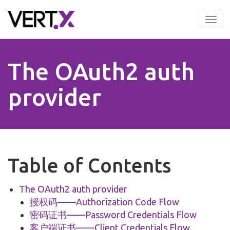
Skip
to
Tog
main
nav
content
The OAuth2 auth
provider
Table of Contents
The OAuth2 auth provider
授权码——Authorization Code Flow
密码证书——Password Credentials Flow
客户端证书——Client Credentials Flow