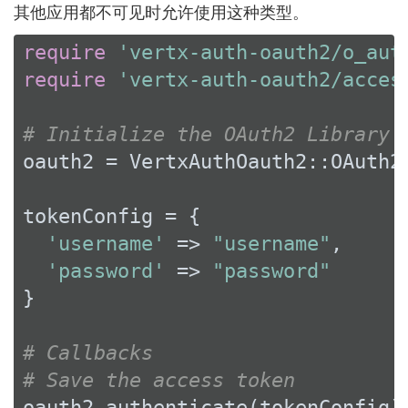
其他应用都不可见时允许使用这种类型。
require
'vertx-auth-oauth2/o_aut
require
'vertx-auth-oauth2/acces
# Initialize the OAuth2 Library
oauth2 = VertxAuthOauth2::OAuth2
tokenConfig = {

'username'
 => 
"username"
,

'password'
 => 
"password"
}

# Callbacks
# Save the access token
oauth2.authenticate(tokenConfig)