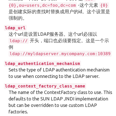
-这个元素
{0},ou=users,dc=foo,dc=com
{0}
是创建实际的查找时替换成用户的id。这个设置是
强制的。
ldap_url
这个url是设置LDAP服务器。这个url必须以
开头，端口也必须要指定。这是一个示
ldap://
例
ldap://myldapserver.mycompany.com:10389
ldap_authentication_mechanism
Sets the type of LDAP authentication mechanism
to use when connecting to the LDAP server.
ldap_context_factory_class_name
The name of the ContextFactory class to use. This
defaults to the SUN LDAP JNDI implementation
but can be overridden to use custom LDAP
factories.