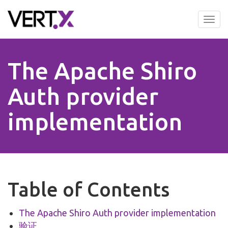
Skip
to
Tog
main
nav
content
The Apache Shiro
Auth provider
implementation
Table of Contents
The Apache Shiro Auth provider implementation
验证