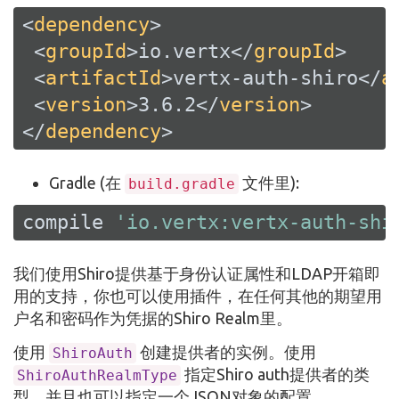
<
dependency
>
<
groupId
>
io.vertx
</
groupId
>
<
artifactId
>
vertx-auth-shiro
</
a
<
version
>
3.6.2
</
version
>
</
dependency
>
Gradle (在
文件里):
build.gradle
compile 
'io.vertx:vertx-auth-shi
我们使用Shiro提供基于身份认证属性和LDAP开箱即
用的支持，你也可以使用插件，在任何其他的期望用
户名和密码作为凭据的Shiro Realm里。
使用
创建提供者的实例。使用
ShiroAuth
指定Shiro auth提供者的类
ShiroAuthRealmType
型，并且也可以指定一个JSON对象的配置。