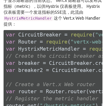
于显示熔断器的当前状态。 Vert.x 熔断器可以发布其
指标（metric），以供Hystrix 仪表板使用。 Hystrix
仪表板需要一个发送指标的SSE流，此流由
这个 Vert.x Web Handler
HystrixMetricHandler
提供：
var
 CircuitBreaker = 
require
(
"ve
var
 Router = 
require
(
"vertx-web-
var
 HystrixMetricHandler = 
requi
// Create the circuit breaker as
var
 breaker = CircuitBreaker.cre
var
 breaker2 = CircuitBreaker.cr
// Create a Vert.x Web router
var
// Register the metric handler
router.get(
"/hystrix-metrics"
).h