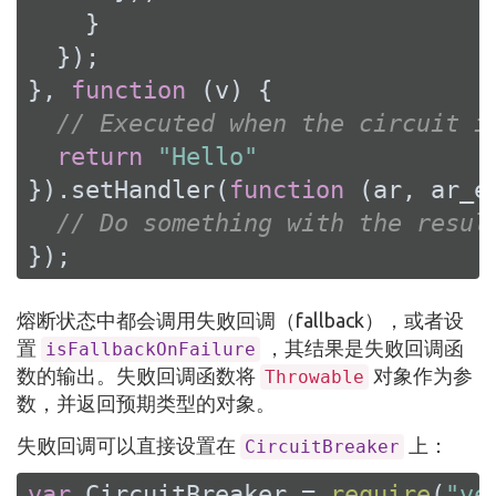
    }

  });

}, 
function
 (
v
) 
{

// Executed when the circuit i
return
"Hello"
}).setHandler(
function
 (
ar, ar_e
// Do something with the resul
});
熔断状态中都会调用失败回调（fallback），或者设
置
，其结果是失败回调函
isFallbackOnFailure
数的输出。失败回调函数将
对象作为参
Throwable
数，并返回预期类型的​​对象。
失败回调可以直接设置在
上：
CircuitBreaker
var
 CircuitBreaker = 
require
(
"ve