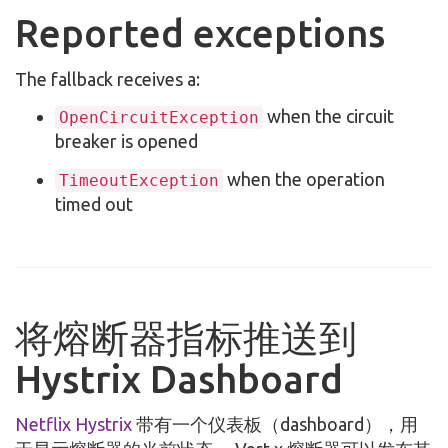
Reported exceptions
The fallback receives a:
when the circuit
OpenCircuitException
breaker is opened
when the operation
TimeoutException
timed out
将熔断器指标推送到
Hystrix Dashboard
Netflix Hystrix
带有一个仪表板（dashboard），用