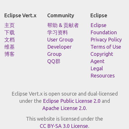
Eclipse Vert.x
Community
Eclipse
主页
帮助 & 贡献者
Eclipse
下载
学习资料
Foundation
文档
User Group
Privacy Policy
维基
Developer
Terms of Use
博客
Group
Copyright
QQ群
Agent
Legal
Resources
Eclipse Vert.x is open source and dual-licensed
under the
Eclipse Public License 2.0
and
Apache License 2.0
.
This website is licensed under the
CC BY-SA 3.0 License
.