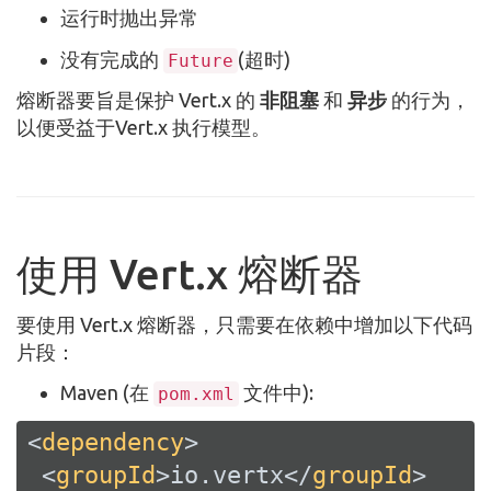
运行时抛出异常
没有完成的
(超时)
Future
熔断器要旨是保护 Vert.x 的
非阻塞
和
异步
的行为，
以便受益于Vert.x 执行模型。
使用 Vert.x 熔断器
要使用 Vert.x 熔断器，只需要在依赖中增加以下代码
片段：
Maven (在
文件中):
pom.xml
<
dependency
>
<
groupId
>
io.vertx
</
groupId
>