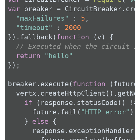
var
 breaker = CircuitBreaker.cre
"maxFailures"
 : 
5
,

"timeout"
 : 
2000
}).fallback(
function
 (
v
) 
{

// Executed when the circuit i
return
"hello"
});

breaker.execute(
function
 (
future
  vertx.createHttpClient().getNo
if
 (response.statusCode() !=
      future.fail(
"HTTP error"
);

    } 
else
 {

      response.exceptionHandler(