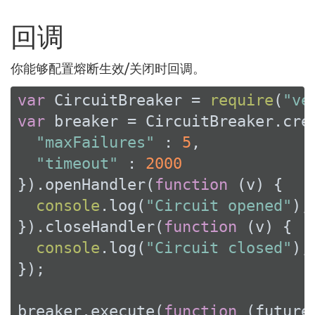
回调
你能够配置熔断生效/关闭时回调。
var
 CircuitBreaker = 
require
(
"ve
var
 breaker = CircuitBreaker.cre
"maxFailures"
 : 
5
,

"timeout"
 : 
2000
}).openHandler(
function
 (
v
) 
{

console
.log(
"Circuit opened"
);

}).closeHandler(
function
 (
v
) 
{

console
.log(
"Circuit closed"
);

});

breaker.execute(
function
 (
future