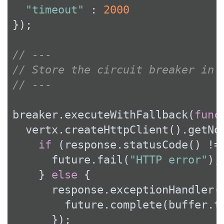
"timeout"
 : 
2000
});

// ---
// Store the circuit breaker in 
// ---
breaker.executeWithFallback(
func
  vertx.createHttpClient().getNo
if
 (response.statusCode() !=
      future.fail(
"HTTP error"
);

    } 
else
 {

      response.exceptionHandler(
        future.complete(buffer.to
      });
