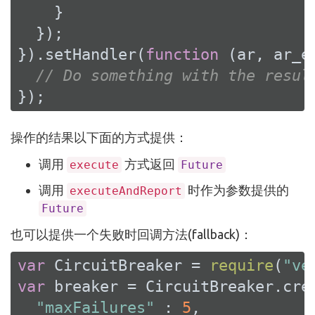
    }

  });

}).setHandler(
function
 (
ar, ar_e
// Do something with the resul
});
操作的结果以下面的方式提供：
调用
方式返回
execute
Future
调用
时作为参数提供的
executeAndReport
Future
也可以提供一个失败时回调方法(fallback)：
var
 CircuitBreaker = 
require
(
"ve
var
 breaker = CircuitBreaker.cre
"maxFailures"
 : 
5
,
