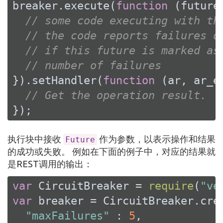
breaker.execute(
function
 (
future
// some code executing with th
// the code reports failures o
// if this future is marked as
// number of failures
}).setHandler(
function
 (
ar, ar_e
// Get the operation result.
});
执行块中接收
作为参数，以表示操作和结果
Future
的成功或失败。 例如在下面的例子中，对应的结果就
是REST调用的输出：
var
 CircuitBreaker = 
require
(
"ve
var
 breaker = CircuitBreaker.cre
"maxFailures"
 : 
5
,
