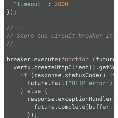
"timeout"
 : 
2000
});

// ---
// Store the circuit breaker in 
// ---
breaker.execute(
function
 (
future
  vertx.createHttpClient().getNo
if
 (response.statusCode() !=
      future.fail(
"HTTP error"
);

    } 
else
 {

      response.exceptionHandler(
        future.complete(buffer.to
      });
