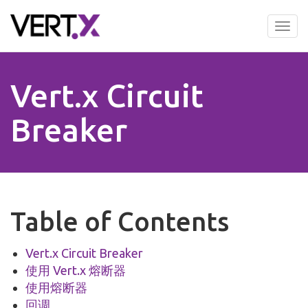
Skip
to
Tog
main
nav
content
Vert.x Circuit
Breaker
Table of Contents
Vert.x Circuit Breaker
使用 Vert.x 熔断器
使用熔断器
回调