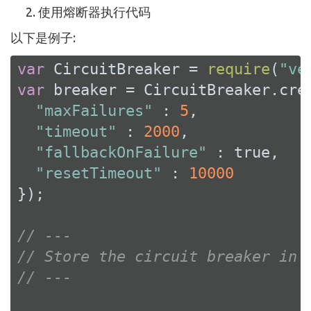
使用熔断器执行代码
以下是例子:
var
 CircuitBreaker = 
require
(
"ve
var
 breaker = CircuitBreaker.cre
"maxFailures"
 : 
5
,

"timeout"
 : 
2000
,

"fallbackOnFailure"
 : 
true
,

"resetTimeout"
 : 
10000
});

// ---
// Store the circuit breaker in 
// ---