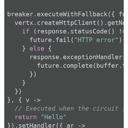
breaker.executeWithFallback({ fut
  vertx.createHttpClient().getNo
if
 (response.statusCode() !=
      future.fail(
"HTTP error"
)

    } 
else
 {

      response.exceptionHandler(
        future.complete(buffer.to
      })

    }

  })

}, { v ->

// Executed when the circuit i
return
"Hello"
}).setHandler({ ar ->
