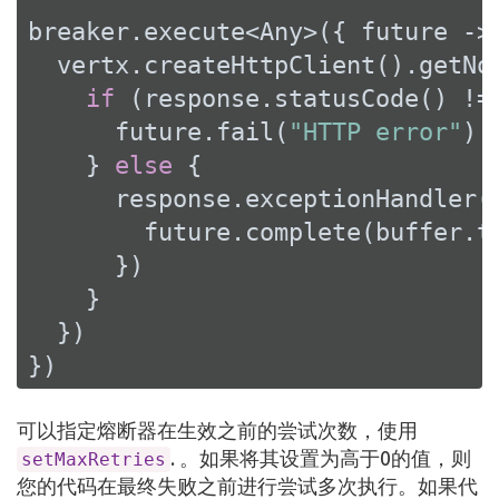
breaker.execute<Any>({ future ->

  vertx.createHttpClient().getNo
if
 (response.statusCode() !=
      future.fail(
"HTTP error"
)

    } 
else
 {

      response.exceptionHandler(
        future.complete(buffer.to
      })

    }

  })

})
可以指定熔断器在生效之前的尝试次数，使用
. 。如果将其设置为高于0的值，则
setMaxRetries
您的代码在最终失败之前进行尝试多次执行。如果代