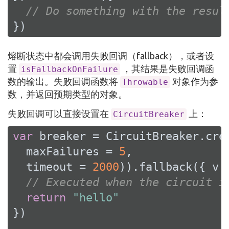
// Do something with the resul
})
熔断状态中都会调用失败回调（fallback），或者设
置
，其结果是失败回调函
isFallbackOnFailure
数的输出。失败回调函数将
对象作为参
Throwable
数，并返回预期类型的​​对象。
失败回调可以直接设置在
上：
CircuitBreaker
var
 breaker = CircuitBreaker.cre
  maxFailures = 
5
,

  timeout = 
2000
)).fallback({ v -
// Executed when the circuit i
return
"hello"
})
