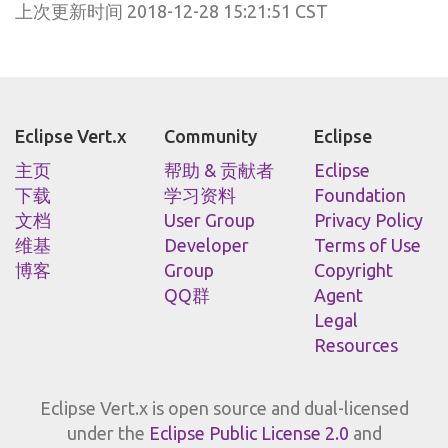
上次更新时间 2018-12-28 15:21:51 CST
Eclipse Vert.x
Community
Eclipse
主页
帮助 & 贡献者
Eclipse
下载
学习资料
Foundation
文档
User Group
Privacy Policy
维基
Developer
Terms of Use
博客
Group
Copyright
QQ群
Agent
Legal
Resources
Eclipse Vert.x is open source and dual-licensed
under the
Eclipse Public License 2.0
and