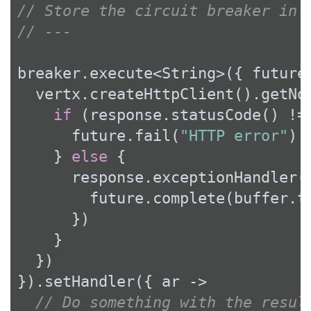
// Store the circuit breaker in 
// ---
breaker.execute<String>({ future 
  vertx.createHttpClient().getNo
if
 (response.statusCode() !=
      future.fail(
"HTTP error"
)

    } 
else
 {

      response.exceptionHandler(
        future.complete(buffer.to
      })

    }

  })

}).setHandler({ ar ->

// Do something with the resul