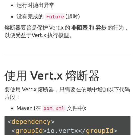
运行时抛出异常
没有完成的
(超时)
Future
熔断器要旨是保护 Vert.x 的
非阻塞
和
异步
的行为，
以便受益于Vert.x 执行模型。
使用 Vert.x 熔断器
要使用 Vert.x 熔断器，只需要在依赖中增加以下代码
片段：
Maven (在
文件中):
pom.xml
<
dependency
>
<
groupId
>
io.vertx
</
groupId
>