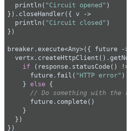
  println(
"Circuit opened"
)

}).closeHandler({ v ->

  println(
"Circuit closed"
)

})

breaker.execute<Any>({ future ->

  vertx.createHttpClient().getNo
if
 (response.statusCode() !=
      future.fail(
"HTTP error"
)

    } 
else
 {

// Do something with the r
      future.complete()

    }

  })

})