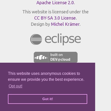
Apache License 2.0
.
This website is licensed under the
CC BY-SA 3.0 License
.
Design by
Michel Krämer
.
This website uses anonymous cookies to
JPROFILER
ensure we provide you the best experience.
Opt out!
Got it!