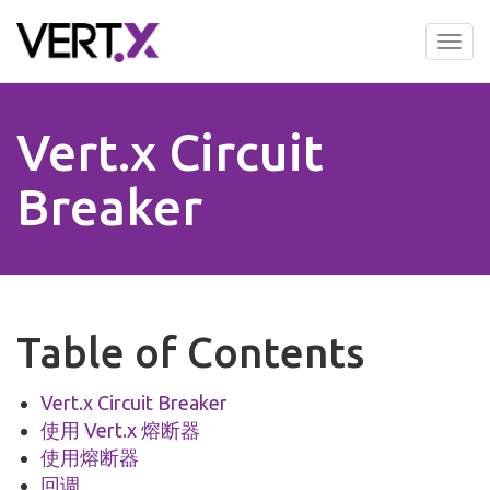
Skip
to
Tog
main
nav
content
Vert.x Circuit
Breaker
Table of Contents
Vert.x Circuit Breaker
使用 Vert.x 熔断器
使用熔断器
回调