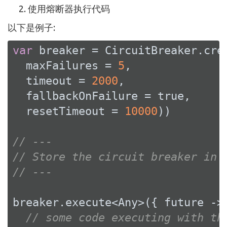
使用熔断器执行代码
以下是例子:
var
 breaker = CircuitBreaker.cre
  maxFailures = 
5
,

  timeout = 
2000
,

  fallbackOnFailure = 
true
,

  resetTimeout = 
10000
))

// ---
// Store the circuit breaker in 
// ---
breaker.execute<Any>({ future ->

// some code executing with th