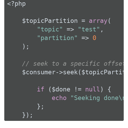
<?php
    $topicPartition = 
array
(

"topic"
 => 
"test"
,

"partition"
 => 
0
    );

// seek to a specific offset
    $consumer->seek($topicPartit
if
 ($done != 
null
) {

echo
"Seeking done\n
        };

    });