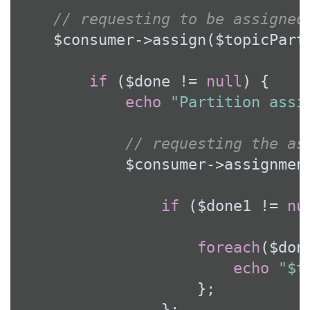
// requesting to be assigned
    $consumer->assign($topicPart
if
 ($done != 
null
) {

echo
"Partition assi
// requesting the as
            $consumer->assignmen
if
 ($done1 != 
nu
foreach
($don
echo
"$t
                    };

                };
