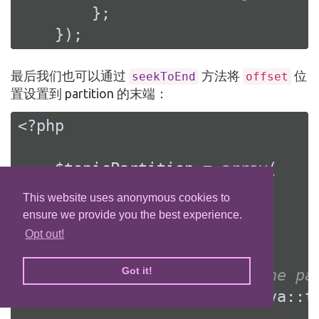
        };

    });
最后我们也可以通过
方法将
位
seekToEnd
offset
置设置到 partition 的末端：
<?php
    $topicPartition = 
array
(

"topic"
 => 
"test"
,

This website uses anonymous cookies to
"partition"
 => 
0
ensure we provide you the best experience.
    );

Opt out!
Got it!
// seek to the end of the pa
    $consumer->seekToEnd(Java::t