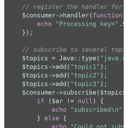
// register the handler for 
    $consumer->handler(
function
echo
"Processing key="
.$
    });

// subscribe to several topi
    $topics = Java::type(
"java.u
    $topics->add(
"topic1"
);

    $topics->add(
"topic2"
);

    $topics->add(
"topic3"
);

    $consumer->subscribe($topics
if
 ($ar != 
null
) {

echo
"subscribed\n"
;

        } 
else
 {

echo
"Could not subs