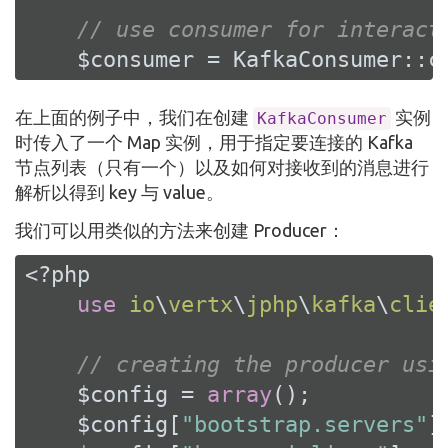
// use consumer for interact
    $consumer = KafkaConsumer::c
在上面的例子中，我们在创建
实例
KafkaConsumer
时传入了一个 Map 实例，用于指定要连接的 Kafka
节点列表（只有一个）以及如何对接收到的消息进行
解析以得到 key 与 value。
我们可以用类似的方法来创建 Producer：
<?php
use
io
\
vertx
\
jphp
\
kafka
\
clie
// creating the producer usi
    $config = 
array
();

    $config[
"bootstrap.servers"
]