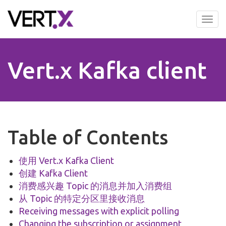
Skip
to
Tog
main
nav
content
Vert.x Kafka client
Table of Contents
使用 Vert.x Kafka Client
创建 Kafka Client
消费感兴趣 Topic 的消息并加入消费组
从 Topic 的特定分区里接收消息
Receiving messages with explicit polling
Changing the subscription or assignment