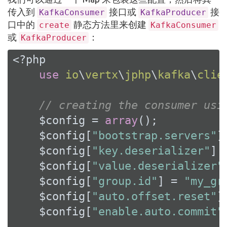
传入到
接口或
接
KafkaConsumer
KafkaProducer
口中的
静态方法里来创建
create
KafkaConsumer
或
：
KafkaProducer
<?php
use
io
\
vertx
\
jphp
\
kafka
\
clie
// creating the consumer usi
    $config = 
array
();

    $config[
"bootstrap.servers"
]
    $config[
"key.deserializer"
] 
    $config[
"value.deserializer"
    $config[
"group.id"
] = 
"my_gr
    $config[
"auto.offset.reset"
]
    $config[
"enable.auto.commit"