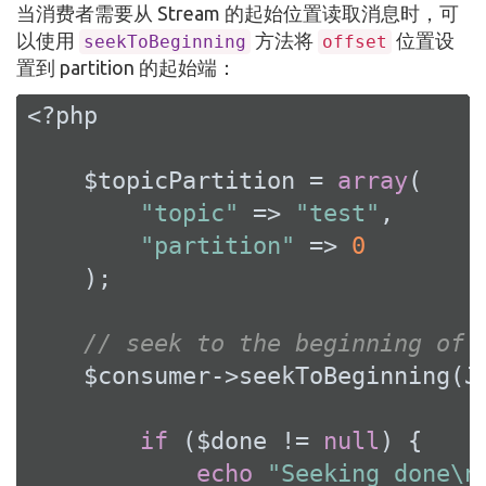
当消费者需要从 Stream 的起始位置读取消息时，可
以使用
方法将
位置设
seekToBeginning
offset
置到 partition 的起始端：
<?php
    $topicPartition = 
array
(

"topic"
 => 
"test"
,

"partition"
 => 
0
    );

// seek to the beginning of 
    $consumer->seekToBeginning(J
if
 ($done != 
null
) {

echo
"Seeking done\n