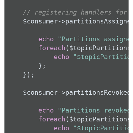
// registering handlers for 
    $consumer->partitionsAssigne
echo
"Partitions assigne
foreach
($topicPartitions
echo
"$topicPartitio
        };

    });

    $consumer->partitionsRevoked
echo
"Partitions revoked
foreach
($topicPartitions
echo
"$topicPartitio