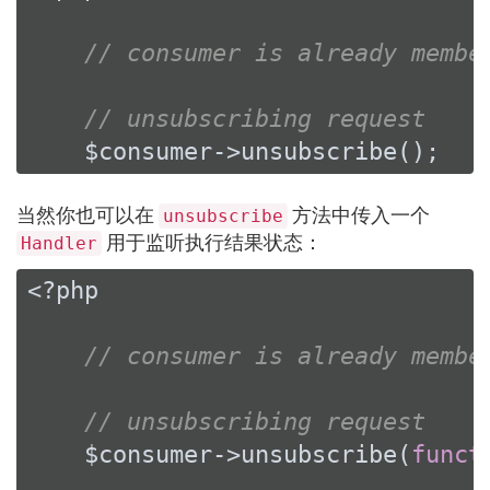
// consumer is already membe
// unsubscribing request
    $consumer->unsubscribe();
当然你也可以在
方法中传入一个
unsubscribe
用于监听执行结果状态：
Handler
<?php
// consumer is already membe
// unsubscribing request
    $consumer->unsubscribe(
funct