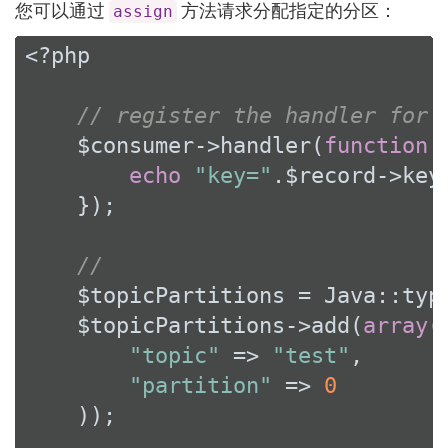
您可以通过
方法请求分配指定的分区：
assign
<?php
// register the handler for 
    $consumer->handler(
function
echo
"key="
.$record->key
    });

//
    $topicPartitions = Java::typ
    $topicPartitions->add(
array
(

"topic"
 => 
"test"
,

"partition"
 => 
0
    ));
