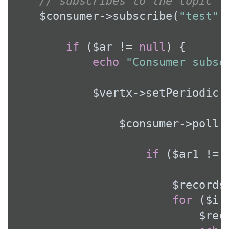
// subscribes to the topic
    $consumer->subscribe(
"test"
,
if
 ($ar != 
null
) {

echo
"Consumer subsc
            $vertx->setPeriodic(
                $consumer->poll(
if
 ($ar1 != 
                        $records 
for
 ($i 
                            $reco