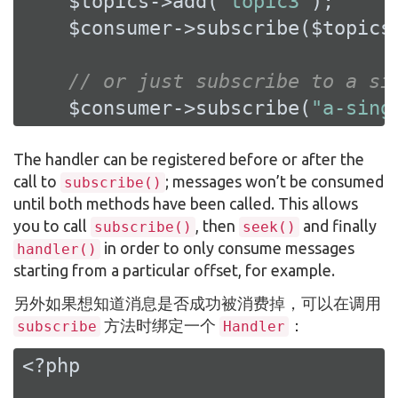
    $topics->add(
"topic3"
);

    $consumer->subscribe($topics)
// or just subscribe to a si
    $consumer->subscribe(
"a-sing
The handler can be registered before or after the
call to
; messages won’t be consumed
subscribe()
until both methods have been called. This allows
you to call
, then
and finally
subscribe()
seek()
in order to only consume messages
handler()
starting from a particular offset, for example.
另外如果想知道消息是否成功被消费掉，可以在调用
方法时绑定一个
：
subscribe
Handler
<?php