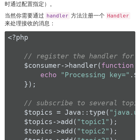
时通过配置指定）。
当然你需要通过
方法注册一个
handler
Handler
来处理接收的消息：
<?php
// register the handler for 
    $consumer->handler(
function
echo
"Processing key="
.$
    });

// subscribe to several topi
    $topics = Java::type(
"java.u
    $topics->add(
"topic1"
);

    $topics->add(
"topic2"
);
