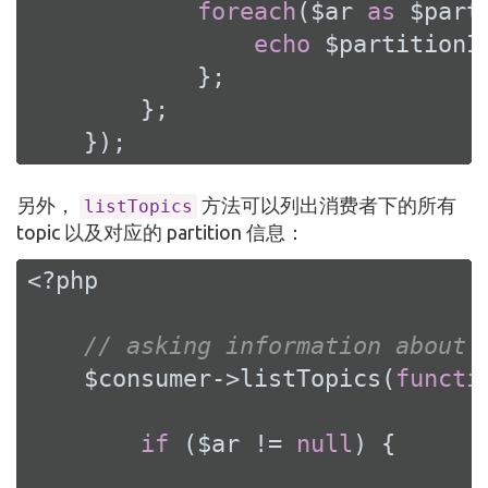
foreach
($ar 
as
 $part
echo
 $partitionI
            };

        };

    });
另外，
方法可以列出消费者下的所有
listTopics
topic 以及对应的 partition 信息：
<?php
// asking information about 
    $consumer->listTopics(
functi
if
 ($ar != 
null
) {
