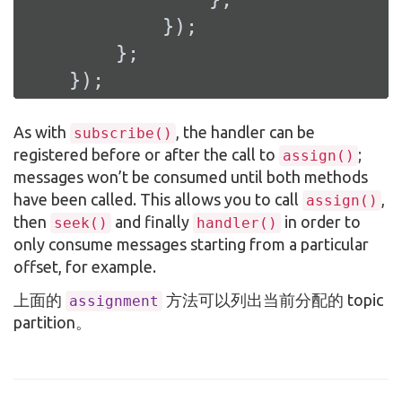
            });

        };

    });
As with
, the handler can be
subscribe()
registered before or after the call to
;
assign()
messages won’t be consumed until both methods
have been called. This allows you to call
,
assign()
then
and finally
in order to
seek()
handler()
only consume messages starting from a particular
offset, for example.
上面的
方法可以列出当前分配的 topic
assignment
partition。