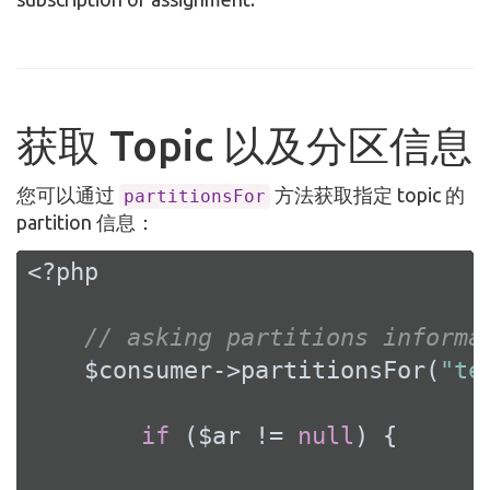
获取 Topic 以及分区信息
您可以通过
方法获取指定 topic 的
partitionsFor
partition 信息：
<?php
// asking partitions informa
    $consumer->partitionsFor(
"te
if
 ($ar != 
null
) {
