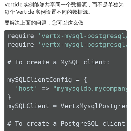
Verticle 实例能够共享同一个数据源，而不是单独为
每个 Verticle 实例设置不同的数据源。
要解决上面的问题，您可以这么做：
require 
'vertx-mysql-postgresql/
require 
'vertx-mysql-postgresql/
# To create a MySQL client:

mySQLClientConfig = {

'host'
 => 
"mymysqldb.mycompany
}

mySQLClient = VertxMysqlPostgres
# To create a PostgreSQL client:
