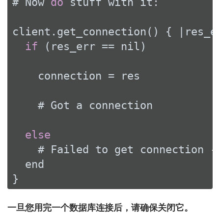
# Now 
do
 stuff with it:

client.get_connection() { |res_er
if
 (res_err == nil)

    connection = res

    # Got a connection

else
    # Failed to get connection - 
  end

}
一旦您用完一个数据库连接后，请确保关闭它。