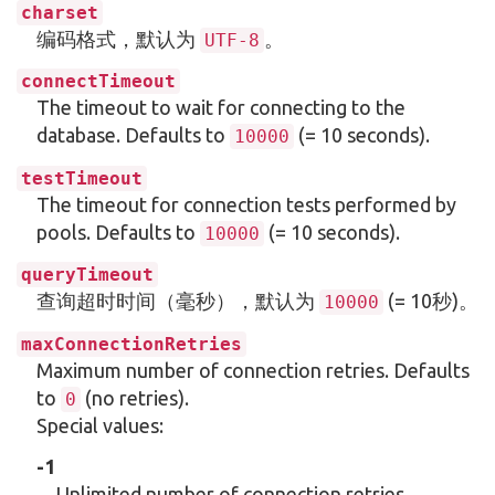
charset
编码格式，默认为
。
UTF-8
connectTimeout
The timeout to wait for connecting to the
database. Defaults to
(= 10 seconds).
10000
testTimeout
The timeout for connection tests performed by
pools. Defaults to
(= 10 seconds).
10000
queryTimeout
查询超时时间（毫秒），默认为
(= 10秒)。
10000
maxConnectionRetries
Maximum number of connection retries. Defaults
to
(no retries).
0
Special values:
-1
Unlimited number of connection retries