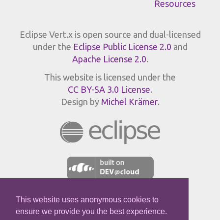
Resources
Eclipse Vert.x is open source and dual-licensed
under the
Eclipse Public License 2.0
and
Apache License 2.0
.
This website is licensed under the
CC BY-SA 3.0 License
.
Design by
Michel Krämer
.
This website uses anonymous cookies to
JPROFILER
ensure we provide you the best experience.