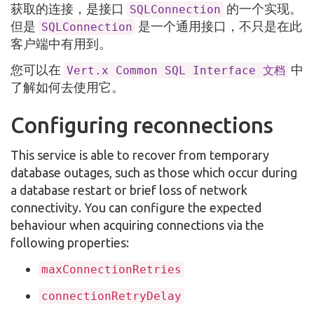
获取的连接，是接口
的一个实现。
SQLConnection
但是
是一个通用接口，不只是在此
SQLConnection
客户端中有用到。
您可以在
中
Vert.x Common SQL Interface 文档
了解如何去使用它。
Configuring reconnections
This service is able to recover from temporary
database outages, such as those which occur during
a database restart or brief loss of network
connectivity. You can configure the expected
behaviour when acquiring connections via the
following properties:
maxConnectionRetries
connectionRetryDelay