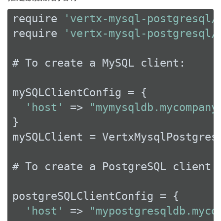
require 
'vertx-mysql-postgresql/
require 
'vertx-mysql-postgresql/
# To create a MySQL client:

mySQLClientConfig = {

'host'
 => 
"mymysqldb.mycompany
}

mySQLClient = VertxMysqlPostgres
# To create a PostgreSQL client:

postgreSQLClientConfig = {

'host'
 => 
"mypostgresqldb.myco