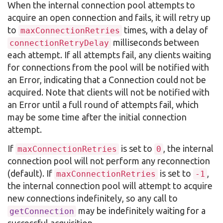
When the internal connection pool attempts to
acquire an open connection and fails, it will retry up
to
times, with a delay of
maxConnectionRetries
milliseconds between
connectionRetryDelay
each attempt. If all attempts fail, any clients waiting
for connections from the pool will be notified with
an Error, indicating that a Connection could not be
acquired. Note that clients will not be notified with
an Error until a full round of attempts fail, which
may be some time after the initial connection
attempt.
If
is set to
, the internal
maxConnectionRetries
0
connection pool will not perform any reconnection
(default). If
is set to
,
maxConnectionRetries
-1
the internal connection pool will attempt to acquire
new connections indefinitely, so any call to
may be indefinitely waiting for a
getConnection
successful acquisition.