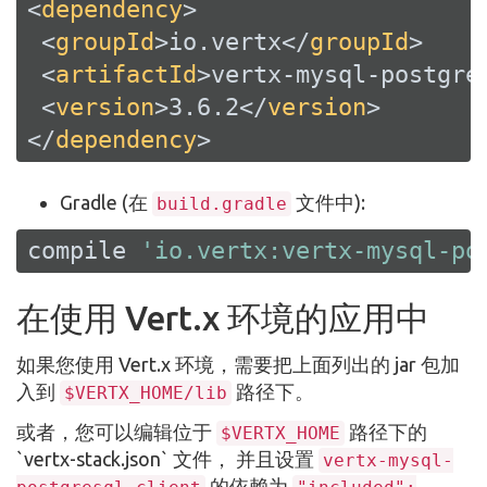
<
dependency
>
<
groupId
>
io.vertx
</
groupId
>
<
artifactId
>
vertx-mysql-postgre
<
version
>
3.6.2
</
version
>
</
dependency
>
Gradle (在
文件中):
build.gradle
compile 
'io.vertx:vertx-mysql-po
在使用 Vert.x 环境的应用中
如果您使用 Vert.x 环境，需要把上面列出的 jar 包加
入到
路径下。
$VERTX_HOME/lib
或者，您可以编辑位于
路径下的
$VERTX_HOME
`vertx-stack.json` 文件， 并且设置
vertx-mysql-
的依赖为