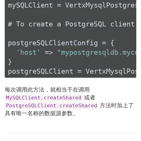
mySQLClient = VertxMysqlPostgres
# To create a PostgreSQL client:

postgreSQLClientConfig = {

'host'
 => 
"mypostgresqldb.myco
}

postgreSQLClient = VertxMysqlPos
每次调用此方法，就相当于在调用
或者
MySQLClient.createShared
方法时加上了
PostgreSQLClient.createShared
具有唯一名称的数据源参数。