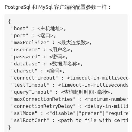
PostgreSql 和 MySql 客户端的配置参数一样：
{

 "host" : <主机地址>,

 "port" : <端口>,

 "maxPoolSize" : <最大连接数>,

 "username" : <用户名>,

 "password" : <密码>,

 "database" : <数据库名称>,

 "charset" : <编码>,

 "connectTimeout" : <timeout-in-millisecond
 "testTimeout" : <timeout-in-milliseconds>,
 "queryTimeout" : <查询超时时间-毫秒>,

 "maxConnectionRetries" : <maximum-number-
 "connectionRetryDelay" : <delay-in-millis
 "sslMode" : <"disable"|"prefer"|"require"
 "sslRootCert" : <path to file with certif
}