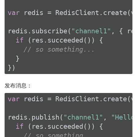
var
 redis = RedisClient.create(ve
redis.subscribe(
"channel1"
, { res
if
 (res.succeeded()) {

// so something...
  }

})
发布消息：
var
 redis = RedisClient.create(ve
redis.publish(
"channel1"
, 
"Hello
if
 (res.succeeded()) {

// so something...