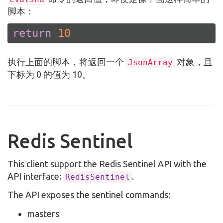
脚本：
return
10
执行上面的脚本，将返回一个
对象，且
JsonArray
下标为 0 的值为 10。
Redis Sentinel
This client support the Redis Sentinel API with the
API interface:
.
RedisSentinel
The API exposes the sentinel commands:
masters