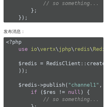
// so something...
        };

    });
发布消息：
<?php
use
io
\
vertx
\
jphp
\
redis
\
Redi
    $redis = RedisClient::create
    ));

    $redis->publish(
"channel1"
, 
if
 ($res != 
null
) {

// so something...
        };
