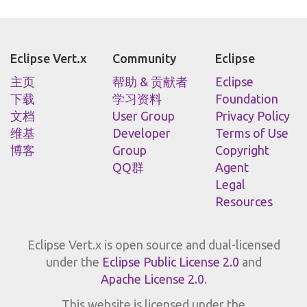
Eclipse Vert.x
Community
Eclipse
主页
帮助 & 贡献者
Eclipse
下载
学习资料
Foundation
文档
User Group
Privacy Policy
维基
Developer
Terms of Use
博客
Group
Copyright
QQ群
Agent
Legal
Resources
Eclipse Vert.x is open source and dual-licensed
under the
Eclipse Public License 2.0
and
Apache License 2.0
.
This website is licensed under the