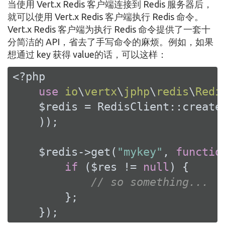
当使用 Vert.x Redis 客户端连接到 Redis 服务器后，
就可以使用 Vert.x Redis 客户端执行 Redis 命令。
Vert.x Redis 客户端为执行 Redis 命令提供了一套十
分简洁的 API，省去了手写命令的麻烦。例如，如果
想通过 key 获得 value的话，可以这样：
<?php
use
io
\
vertx
\
jphp
\
redis
\
Redi
    $redis = RedisClient::create
    ));

    $redis->get(
"mykey"
, 
functio
if
 ($res != 
null
) {

// so something...
        };

    });