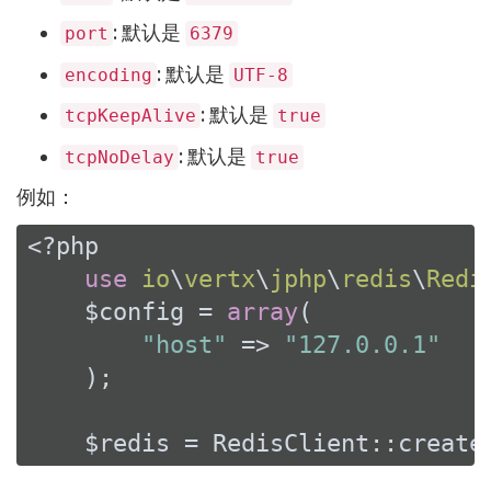
: 默认是
port
6379
: 默认是
encoding
UTF-8
: 默认是
tcpKeepAlive
true
: 默认是
tcpNoDelay
true
例如：
<?php
use
io
\
vertx
\
jphp
\
redis
\
Redi
    $config = 
array
(

"host"
 => 
"127.0.0.1"
    );

    $redis = RedisClient::create