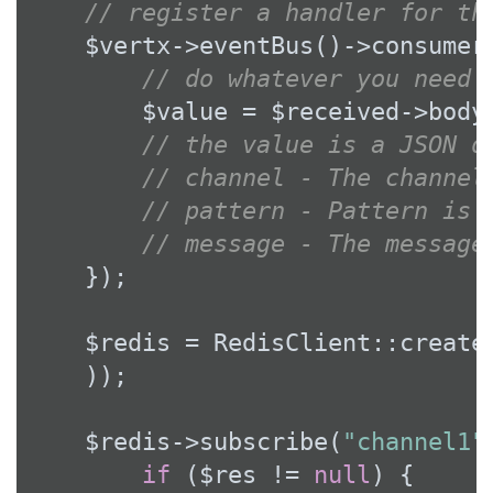
// register a handler for th
    $vertx->eventBus()->consumer
// do whatever you need 
        $value = $received->body
// the value is a JSON d
// channel - The channel
// pattern - Pattern is 
// message - The message
    });

    $redis = RedisClient::create
    ));

    $redis->subscribe(
"channel1"
if
 ($res != 
null
) {
