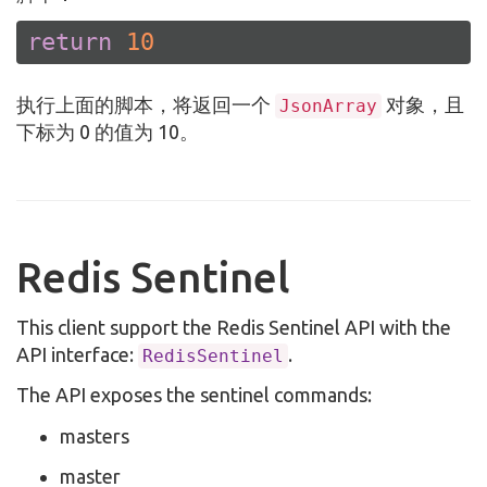
return
10
执行上面的脚本，将返回一个
对象，且
JsonArray
下标为 0 的值为 10。
Redis Sentinel
This client support the Redis Sentinel API with the
API interface:
.
RedisSentinel
The API exposes the sentinel commands:
masters
master