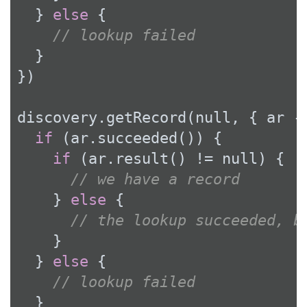
  } 
else
 {

// lookup failed
  }

})

discovery.getRecord(
null
, { ar ->
if
 (ar.succeeded()) {

if
 (ar.result() != 
null
) {

// we have a record
    } 
else
 {

// the lookup succeeded, b
    }

  } 
else
 {

// lookup failed
  }
