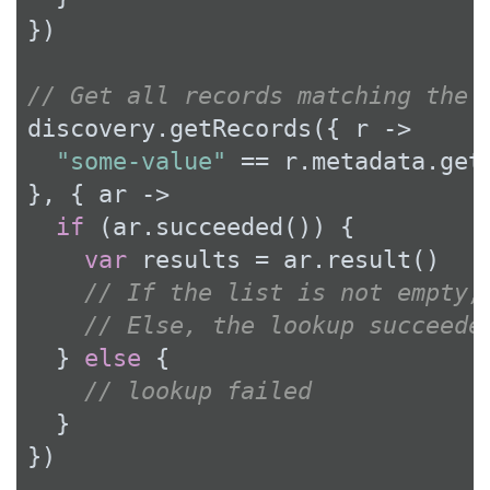
})

// Get all records matching the 
discovery.getRecords({ r ->

"some-value"
 == r.metadata.get
}, { ar ->

if
 (ar.succeeded()) {

var
 results = ar.result()

// If the list is not empty,
// Else, the lookup succeede
  } 
else
 {

// lookup failed
  }

})
