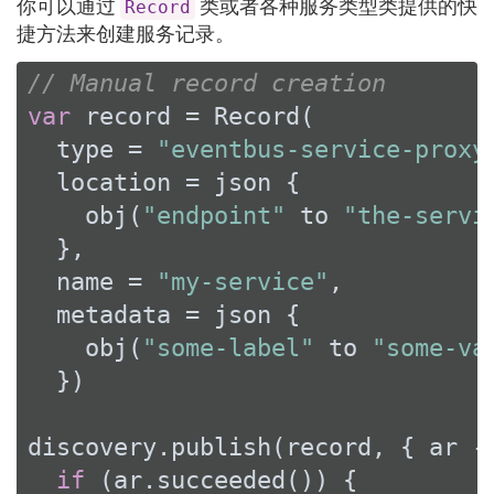
你可以通过
类或者各种服务类型类提供的快
Record
捷方法来创建服务记录。
// Manual record creation
var
 record = Record(

  type = 
"eventbus-service-proxy
  location = json {

    obj(
"endpoint"
 to 
"the-servi
  },

  name = 
"my-service"
,

  metadata = json {

    obj(
"some-label"
 to 
"some-va
  })

discovery.publish(record, { ar ->
if
 (ar.succeeded()) {
