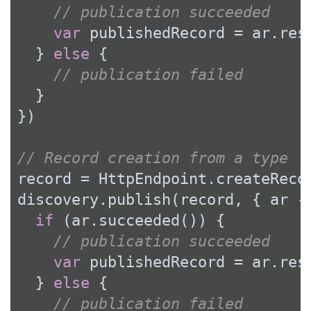
// publication succeeded
var
 publishedRecord = ar.resu
  } 
else
 {

// publication failed
  }

})

// Record creation from a type
record = HttpEndpoint.createReco
discovery.publish(record, { ar ->
if
 (ar.succeeded()) {

// publication succeeded
var
 publishedRecord = ar.resu
  } 
else
 {

// publication failed