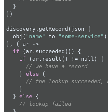
  }

})

discovery.getRecord(json {

  obj(
"name"
 to 
"some-service"
)

}, { ar ->

if
 (ar.succeeded()) {

if
 (ar.result() != 
null
) {

// we have a record
    } 
else
 {

// the lookup succeeded, b
    }

  } 
else
 {

// lookup failed
  }
