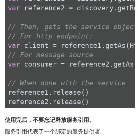
var
 reference2 = discovery.getRef
// Then, gets the service object
// For http endpoint:
var
 client = reference1.getAs(Ht
// For message source
var
 consumer = reference2.getAs(
// When done with the service
reference1.release()

reference2.release()
使用完后，不要忘记释放服务引用。
服务引用代表了一个绑定的服务提供者。