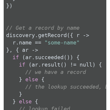
})

// Get a record by name
discovery.getRecord({ r ->

  r.name == 
"some-name"
}, { ar ->

if
 (ar.succeeded()) {

if
 (ar.result() != 
null
) {

// we have a record
    } 
else
 {

// the lookup succeeded, b
    }

  } 
else
 {

// lookup failed